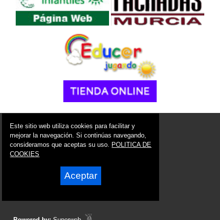
© 2006 - 2026 Portal de Molina de Segura Noticias
Este sitio web utiliza cookies para facilitar y
info@portaldemolina.es
mejorar la navegación. Si continúas navegando,
consideramos que aceptas su uso.
POLITICA DE
Síguenos en:
COOKIES
Aceptar
Powered by:
Superweb