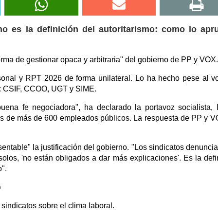
o es la definición del autoritarismo: como lo apr
ma de gestionar opaca y arbitraria" del gobierno de PP y VOX.
rsonal y RPT 2026 de forma unilateral. Lo ha hecho pese al v
es: CSIF, CCOO, UGT y SIME.
uena fe negociadora", ha declarado la portavoz socialista, 
es de más de 600 empleados públicos. La respuesta de PP y 
sentable" la justificación del gobierno. "Los sindicatos denunci
los, 'no están obligados a dar más explicaciones'. Es la defi
o".
o
indicatos sobre el clima laboral.