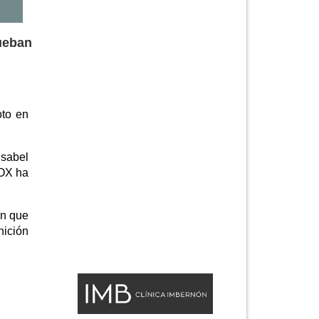
ueban
oto en
Isabel
VOX ha
an que
nición