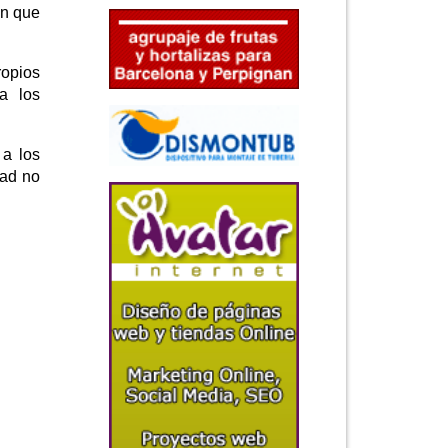
en que
ropios
 a los
 a los
dad no