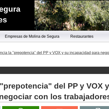
Segura
es
Empresas de Molina de Segura
Restaurantes
cia la "prepotencia" del PP y VOX y su incapacidad para nego
"prepotencia" del PP y VOX 
negociar con los trabajadore