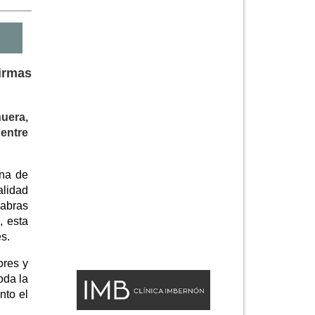
firmas
nuera,
entre
ina de
alidad
labras
, esta
s.
ores y
oda la
nto el