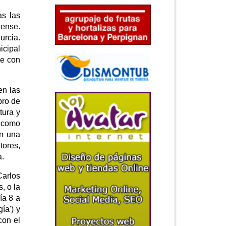
as las
nense.
urcia.
icipal
se con
en las
bro de
tura y
' como
en una
tores,
a.
Carlos
, o la
ía 8 a
ía') y
con el