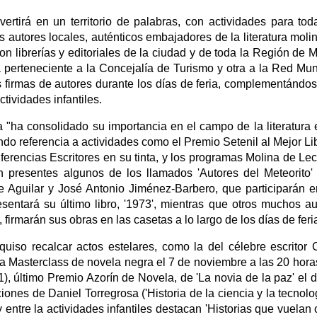
ertirá en un territorio de palabras, con actividades para tod
autores locales, auténticos embajadores de la literatura moli
on librerías y editoriales de la ciudad y de toda la Región de M
a perteneciente a la Concejalía de Turismo y otra a la Red Mun
firmas de autores durante los días de feria, complementándo
tividades infantiles.
ha consolidado su importancia en el campo de la literatura 
endo referencia a actividades como el Premio Setenil al Mejor Li
erencias Escritores en su tinta, y los programas Molina de Lec
n presentes algunos de los llamados 'Autores del Meteorito
 Aguilar y José Antonio Jiménez-Barbero, que participarán 
sentará su último libro, '1973', mientras que otros muchos au
marán sus obras en las casetas a lo largo de los días de feri
uiso recalcar actos estelares, como la del célebre escritor 
a Masterclass de novela negra el 7 de noviembre a las 20 horas
, último Premio Azorín de Novela, de 'La novia de la paz' el d
ones de Daniel Torregrosa ('Historia de la ciencia y la tecnolog
 entre la actividades infantiles destacan 'Historias que vuelan 