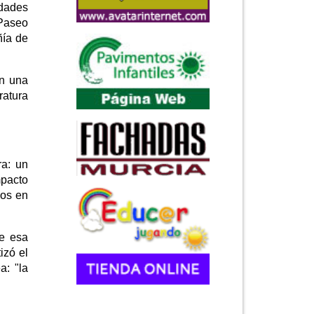
idades
 Paseo
ñía de
an una
ratura
ra: un
mpacto
dos en
de esa
izó el
a: "la