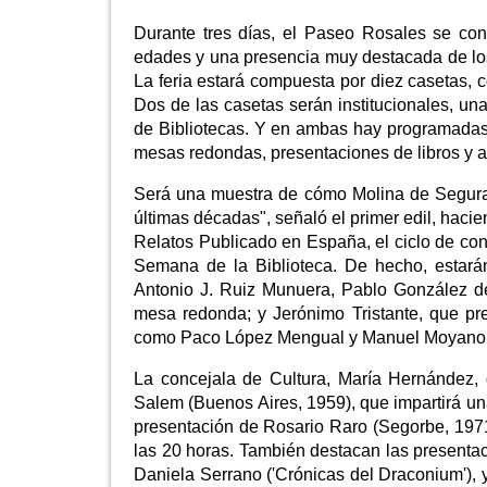
Durante tres días, el Paseo Rosales se conv
edades y una presencia muy destacada de los 
La feria estará compuesta por diez casetas, c
Dos de las casetas serán institucionales, un
de Bibliotecas. Y en ambas hay programadas 
mesas redondas, presentaciones de libros y ac
Será una muestra de cómo Molina de Segura "
últimas décadas", señaló el primer edil, haci
Relatos Publicado en España, el ciclo de conf
Semana de la Biblioteca. De hecho, estará
Antonio J. Ruiz Munuera, Pablo González de
mesa redonda; y Jerónimo Tristante, que pre
como Paco López Mengual y Manuel Moyano, fir
La concejala de Cultura, María Hernández, q
Salem (Buenos Aires, 1959), que impartirá un
presentación de Rosario Raro (Segorbe, 1971)
las 20 horas. También destacan las presentaci
Daniela Serrano ('Crónicas del Draconium'), y