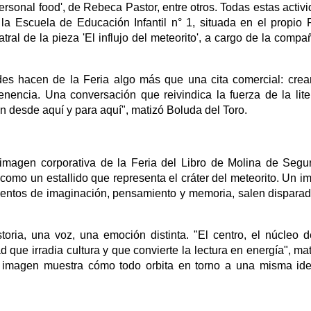
 personal food', de Rebeca Pastor, entre otros. Todas estas activ
la Escuela de Educación Infantil n° 1, situada en el propio
ral de la pieza 'El influjo del meteorito', a cargo de la compa
ades hacen de la Feria algo más que una cita comercial: cre
nencia. Una conversación que reivindica la fuerza de la lite
 desde aquí y para aquí", matizó Boluda del Toro.
 imagen corporativa de la Feria del Libro de Molina de Segu
omo un estallido que representa el cráter del meteorito. Un i
mentos de imaginación, pensamiento y memoria, salen dispara
oria, una voz, una emoción distinta. "El centro, el núcleo 
 que irradia cultura y que convierte la lectura en energía", mat
 imagen muestra cómo todo orbita en torno a una misma ide