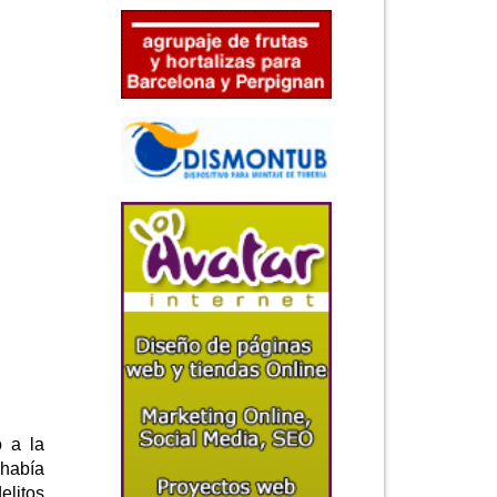
o a la
 había
elitos