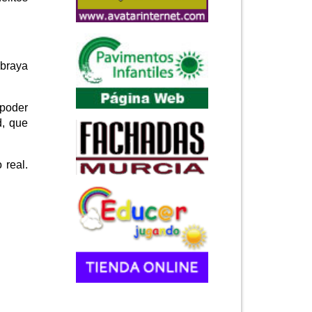
ubraya
 poder
d, que
 real.