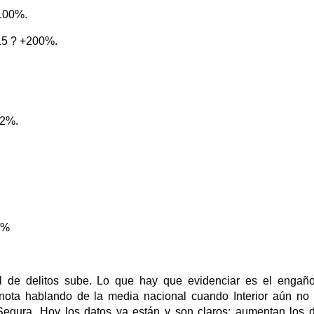
+100%.
 15 ? +200%.
12%.
2%
l de delitos sube. Lo que hay que evidenciar es el engañ
ota hablando de la media nacional cuando Interior aún no
Segura. Hoy los datos ya están y son claros: aumentan los d