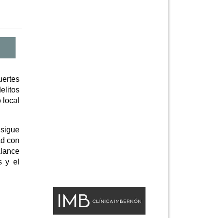
uertes
elitos
 local
 sigue
ad con
alance
s y el